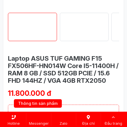
Laptop ASUS TUF GAMING F15
FX506HF-HN014W Core I5-11400H /
RAM 8 GB / SSD 512GB PCIE / 15.6
FHD 144HZ / VGA 4GB RTX2050
11.800.000 đ
Thông tin sản phẩm
CPU:
Intel Core i5-11400H (12MB Cache, up to
4.6GHz, 6 lõi / 12 luồng)
Hotline
Messenger
Zalo
Địa chỉ
Đầu trang
VGA:
NVIDIA RTX 2050 4GB