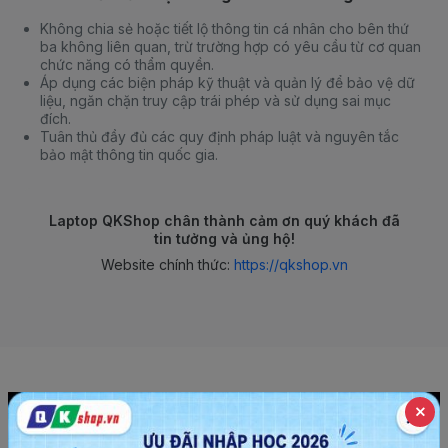
Không chia sẻ hoặc tiết lộ thông tin cá nhân cho bên thứ
ba không liên quan, trừ trường hợp có yêu cầu từ cơ quan
chức năng có thẩm quyền.
Áp dụng các biện pháp kỹ thuật và quản lý để bảo vệ dữ
liệu, ngăn chặn truy cập trái phép và sử dụng sai mục
đích.
Tuân thủ đầy đủ các quy định pháp luật và nguyên tắc
bảo mật thông tin quốc gia.
Laptop QKShop chân thành cảm ơn quý khách đã
tin tưởng và ủng hộ!
Website chính thức:
https://qkshop.vn