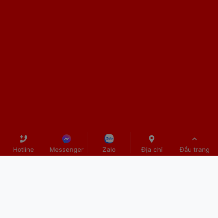
Copyright © 2025 - Bản quyền thuộc về LAPTOP CŨ CẦN
Hotline
Messenger
Zalo
Địa chỉ
Đầu trang
THƠ - QKSHOP . Thiết kể bởi
Vietcore
Đang truy cập:
68
Hôm nay:
1187
Hôm qua:
3047
Tổng truy cập:
424680