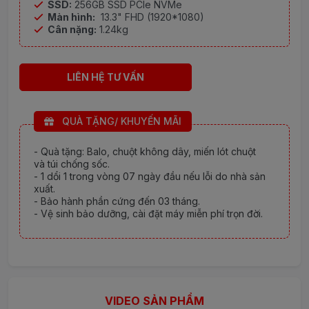
SSD:
256GB SSD PCIe NVMe
Màn hình:
13.3" FHD (1920*1080)
Cân nặng:
1.24kg
LIÊN HỆ TƯ VẤN
QUÀ TẶNG/ KHUYẾN MÃI
- Quà tặng: Balo, chuột không dây, miến lót chuột
và túi chống sốc.
- 1 dổi 1 trong vòng 07 ngày đầu nếu lỗi do nhà sản
xuất.
- Bảo hành phần cứng đến 03 tháng.
- Vệ sinh bảo dưỡng, cài đặt máy miễn phí trọn đời.
VIDEO SẢN PHẨM