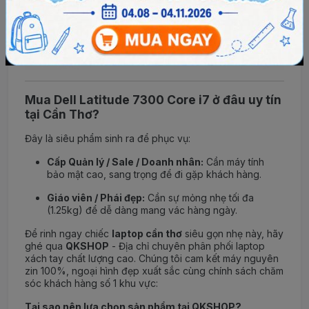
Mua Dell Latitude 7300 Core i7 ở đâu uy tín
tại Cần Thơ?
Đây là siêu phẩm sinh ra để phục vụ:
Cấp Quản lý / Sale / Doanh nhân:
Cần máy tính
bảo mật cao, sang trọng để đi gặp khách hàng.
Giáo viên / Phái đẹp:
Cần sự mỏng nhẹ tối đa
(1.25kg) để dễ dàng mang vác hàng ngày.
Để rinh ngay chiếc
laptop cần thơ
siêu gọn nhẹ này, hãy
ghé qua
QKSHOP
- Địa chỉ chuyên phân phối laptop
xách tay chất lượng cao. Chúng tôi cam kết máy nguyên
zin 100%, ngoại hình đẹp xuất sắc cùng chính sách chăm
sóc khách hàng số 1 khu vực:
Tại sao nên lựa chọn sản phẩm tại QKSHOP?