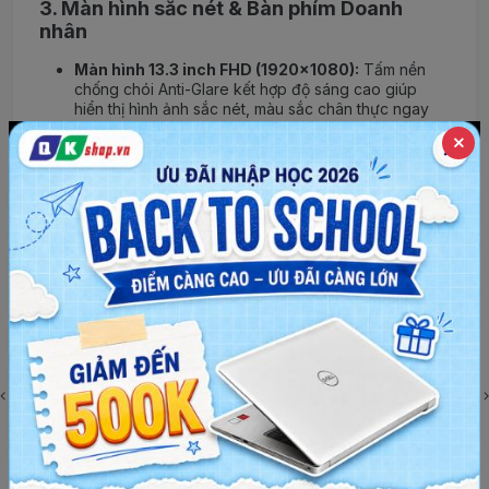
3. Màn hình sắc nét & Bàn phím Doanh
nhân
Màn hình 13.3 inch FHD (1920x1080):
Tấm nền
chống chói Anti-Glare kết hợp độ sáng cao giúp
hiển thị hình ảnh sắc nét, màu sắc chân thực ngay
cả khi bạn làm việc ngoài trời hay dưới ánh đèn
cường độ mạnh.
Bàn phím "gõ là mê":
Dell Latitude luôn nổi tiếng
với bàn phím cực kỳ chất lượng. Hành trình phím sâu,
độ nảy tốt, khoảng cách hợp lý giúp việc soạn thảo
văn bản, hợp đồng diễn ra với tốc độ cao mà không
hề bị mỏi tay.