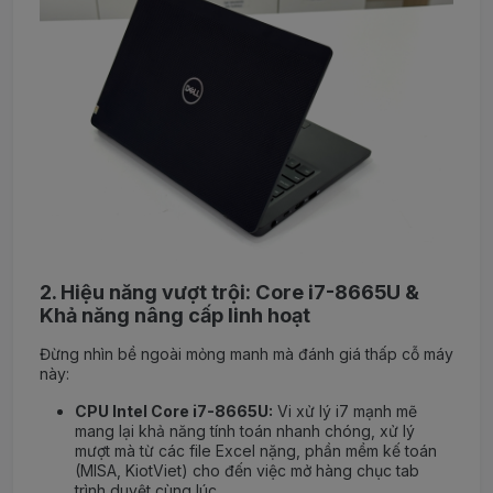
2. Hiệu năng vượt trội: Core i7-8665U &
Khả năng nâng cấp linh hoạt
Đừng nhìn bề ngoài mỏng manh mà đánh giá thấp cỗ máy
này:
CPU Intel Core i7-8665U:
Vi xử lý i7 mạnh mẽ
mang lại khả năng tính toán nhanh chóng, xử lý
mượt mà từ các file Excel nặng, phần mềm kế toán
(MISA, KiotViet) cho đến việc mở hàng chục tab
trình duyệt cùng lúc.