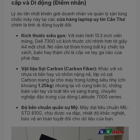
cấp và Di động (Điểm nhấn)
Lý do lớn nhất khiến giới doanh nhân và quản lý săn lùng
chiếc máy này tại các
cửa hàng laptop uy tín Cần Thơ
chính là tính di động tuyệt đối:
Kích thước siêu gọn:
Với màn hình 13.3 inch viền
mỏng, Dell 7300 có kích thước chỉ nhỉnh hơn tờ giấy
A4 một chút. Nó nằm lọt thỏm trong bất kỳ chiếc túi
xách, balo hay thậm chí là cốp xe tay ga nào của
phái đẹp.
Vật liệu Sợi Carbon (Carbon Fiber):
Khác với vỏ
nhựa rẻ tiền hay vỏ nhôm nặng nề, lớp vỏ sợi
Carbon mang lại cho máy trọng lượng siêu nhẹ (chỉ
khoảng
1.25kg
) nhưng lại vô cùng bền bỉ, chống
bám vân tay và toát lên vẻ sang trọng, chuyên
nghiệp đặc trưng của dòng Latitude 7000 series.
Độ bền chuẩn quân sự Mỹ:
Máy đạt tiêu chuẩn MIL-
STD 810G, chịu được va đập, nhiệt độ khắc nghiệt,
bảo vệ an toàn tuyệt đối cho dữ liệu của bạn.