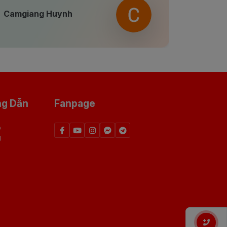
Camgiang Huynh
Huy Ng
ng Dẫn
Fanpage
p
g