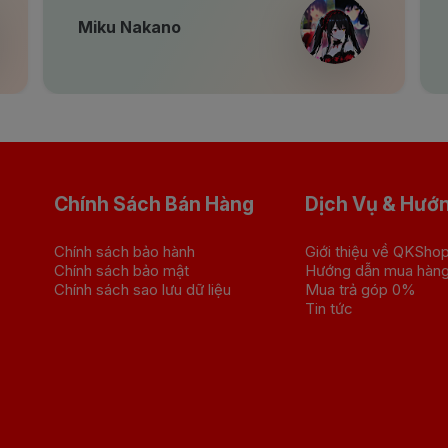
Miku Nakano
Chính Sách Bán Hàng
Dịch Vụ & Hướ
Chính sách bảo hành
Giới thiệu về QKSho
Chính sách bảo mật
Hướng dẫn mua hàn
Chính sách sao lưu dữ liệu
Mua trả góp 0%
Tin tức