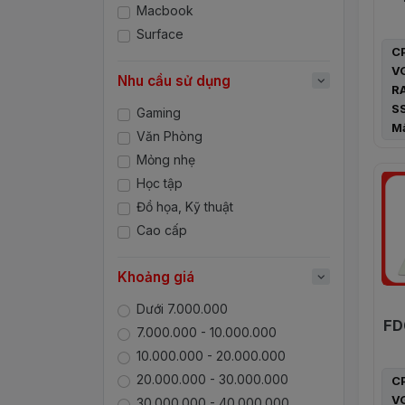
Macbook
11
Surface
C
V
Nhu cầu sử dụng
R
S
Gaming
Mà
Văn Phòng
Cổ
Mỏng nhẹ
1
3
Học tập
1
Đồ họa, Kỹ thuật
1
Cao cấp
1
Tr
Khoảng giá
Dưới 7.000.000
FD
7.000.000 - 10.000.000
1
10.000.000 - 20.000.000
S
20.000.000 - 30.000.000
C
V
30.000.000 - 40.000.000