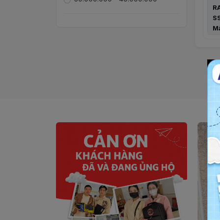
R
S
Mà
Cổ
2
H
1
1
Tr