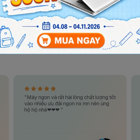
"Máy ngon và rất hài lòng chất lượng tốt
vào nhiều ưu đãi ngon nx mn nên ủng
hộ hộ nhé❤❤❤ "