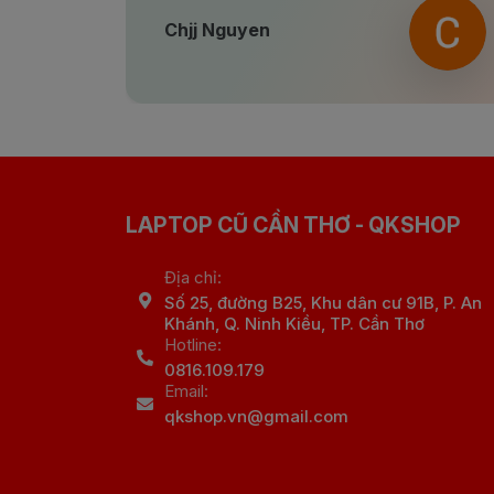
Chjj Nguyen
LAPTOP CŨ CẦN THƠ - QKSHOP
Địa chỉ:
Số 25, đường B25, Khu dân cư 91B, P. An
Khánh, Q. Ninh Kiều, TP. Cần Thơ
Hotline:
0816.109.179
Email:
qkshop.vn@gmail.com