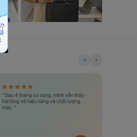
"Sau 4 tháng sử dụng, mình vẫn thấy
"Đặc biệ
hài lòng về hiệu năng và chất lượng
kiểm tra
máy. "
đủ trước 