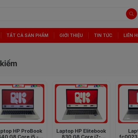
TẤT CẢ SẢN PHẨM
GIỚI THIỆU
TIN TỨC
LIÊN H
 kiếm
ptop HP ProBook
Laptop HP Elitebook
Lap
440 G8 Core i5 -
830 G8 Core i7-
fc0023