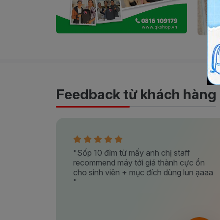
Feedback từ khách hàng
ay tôi
"Sốp 10 đỉm từ mấy anh chị staff
iên rất
recommend máy tới giá thành cực ổn
cho sinh viên + mục đích dùng lun ạaaa
"