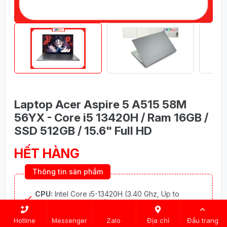
Laptop Acer Aspire 5 A515 58M
56YX - Core i5 13420H / Ram 16GB /
SSD 512GB / 15.6" Full HD
HẾT HÀNG
Thông tin sản phẩm
CPU:
Intel Core i5-13420H (3.40 Ghz, Up to
4.60Ghz, 8 lõi / 12 luồng, 12 MB Intel Smart Cache)
VGA:
Intel UHD Graphics
Hotline
Messenger
Zalo
Địa chỉ
Đầu trang
RAM:
16GB DDR5 4800 (max 32 GB)