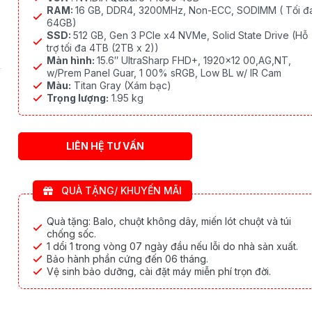
RAM:
16 GB, DDR4, 3200MHz, Non-ECC, SODIMM ( Tối đ
64GB)
SSD:
512 GB, Gen 3 PCIe x4 NVMe, Solid State Drive (Hỗ
trợ tối đa 4TB (2TB x 2))
Màn hình:
15.6″ UltraSharp FHD+, 1920×12 00,AG,NT,
w/Prem Panel Guar, 1 00% sRGB, Low BL w/ IR Cam
Màu:
Titan Gray (Xám bạc)
Trọng lượng:
1.95 kg
LIÊN HỆ TƯ VẤN
QUÀ TẶNG/ KHUYẾN MÃI
Quà tặng: Balo, chuột không dây, miến lót chuột và túi
chống sốc.
1 dổi 1 trong vòng 07 ngày đầu nếu lỗi do nhà sản xuất.
Bảo hành phần cứng đến 06 tháng.
Vệ sinh bảo dưỡng, cài đặt máy miễn phí trọn đời.