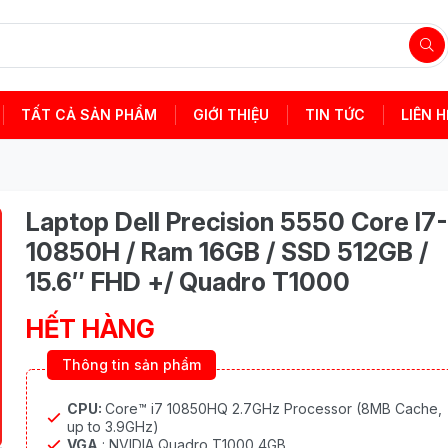
TẤT CẢ SẢN PHẨM
GIỚI THIỆU
TIN TỨC
LIÊN H
Laptop Dell Precision 5550 Core I7-
10850H / Ram 16GB / SSD 512GB /
15.6″ FHD +/ Quadro T1000
HẾT HÀNG
Thông tin sản phẩm
CPU:
Core™ i7 10850HQ 2.7GHz Processor (8MB Cache,
up to 3.9GHz)
VGA
: NVIDIA Quadro T1000 4GB