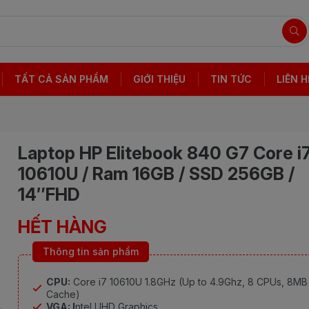
TẤT CẢ SẢN PHẨM
GIỚI THIỆU
TIN TỨC
LIÊN H
Laptop HP Elitebook 840 G7 Core i7
10610U / Ram 16GB / SSD 256GB /
14″FHD
HẾT HÀNG
Thông tin sản phẩm
CPU:
Core i7 10610U 1.8GHz (Up to 4.9Ghz, 8 CPUs, 8MB
Cache)
VGA: I
ntel UHD Graphics