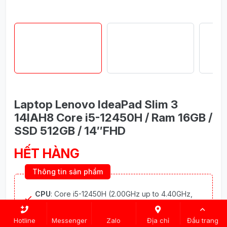
Laptop Lenovo IdeaPad Slim 3
14IAH8 Core i5-12450H / Ram 16GB /
SSD 512GB / 14″FHD
HẾT HÀNG
Thông tin sản phẩm
CPU
: Core i5-12450H (2.00GHz up to 4.40GHz,
12MB Cache)
VGA
: Intel® UHD Graphics
Hotline
Messenger
Zalo
Địa chỉ
Đầu trang
Ram
: 16GB Soldered LPDDR5-4800MHz (không