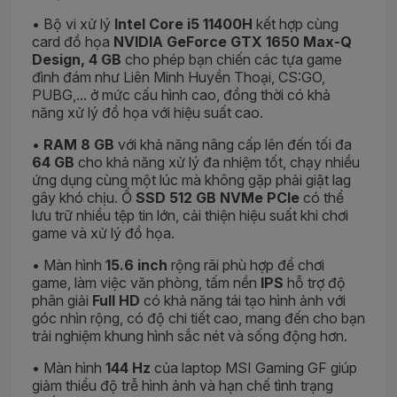
• Bộ vi xử lý
Intel Core i5 11400H
kết hợp cùng
card đồ họa
NVIDIA GeForce GTX 1650 Max-Q
Design,
4 GB
cho phép bạn chiến các tựa game
đình đám như Liên Minh Huyền Thoại, CS:GO,
PUBG,... ở mức cấu hình cao, đồng thời có khả
năng xử lý đồ họa với hiệu suất cao.
•
RAM 8 GB
với khả năng nâng cấp lên đến tối đa
64 GB
cho khả năng xử lý đa nhiệm tốt, chạy nhiều
ứng dụng cùng một lúc mà không gặp phải giật lag
gây khó chịu. Ổ
SSD 512 GB NVMe
PCIe
có thể
lưu trữ nhiều tệp tin lớn, cải thiện hiệu suất khi chơi
game và xử lý đồ họa.
• Màn hình
15.6 inch
rộng rãi phù hợp để chơi
game, làm việc văn phòng, tấm nền
IPS
hỗ trợ độ
phân giải
Full HD
có khả năng tái tạo hình ảnh với
góc nhìn rộng, có độ chi tiết cao, mang đến cho bạn
trải nghiệm khung hình sắc nét và sống động hơn.
• Màn hình
144 Hz
của
laptop MSI Gaming GF giúp
giảm thiểu độ trễ hình ảnh và hạn chế tình trạng