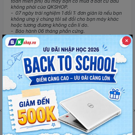
toàn miễn phí) dù máy bạn có mua ở bất cứ đâu
không phải của QKSHOP.
- 07 ngày trải nghiệm 1 đổi 1: đơn giản là nếu bạn
không ưng ý chúng tôi sẽ đổi cho bạn máy khác
hoặc tương đương không cần lí do.
- Bảo hành 06 tháng phần cứng.
- Hổ trợ mua hàng trả góp cho Khách chỉ cần trả
trước từ 10% giá trị, với lãi suất 0% là đã có thể
mua được sản phẩm mình yêu thích.
- Chấp nhận thanh toán qua thẻ: Quý Khách có
thể quẹt thẻ thanh toán tất cả các loại thẻ quốc tế
và nội địa: Visa, MasterCard, JCB…ATM.
- Máy cũ đẹp trên 95% – 98% nguyên bản 100%.
- Máy bán ra tại laptop QKSHOP 100% đều
nguyên bản chưa qua sửa chữa.
- Cam kết hoàn lại 100% giá trị nếu máy có lỗi
trong 07 ngày đầu sử dụng.
- Miễn phí vận chuyển trong bán kính 5km trong
nội ô TP. Cần Thơ.
- Ship COD toàn quốc.
Với những khách hàng đã từng mua laptop tại
Laptop cũ Cần Thơ (qkshop).