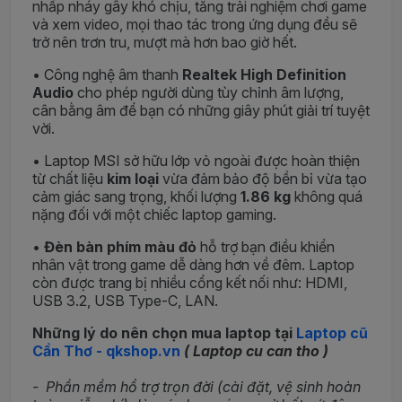
nhấp nháy gây khó chịu, tăng trải nghiệm chơi game
và xem video, mọi thao tác trong ứng dụng đều sẽ
trở nên trơn tru, mượt mà hơn bao giờ hết.
• Công nghệ âm thanh
Realtek High Definition
Audio
cho phép người dùng tùy chỉnh âm lượng,
cân bằng âm để bạn có những giây phút giải trí tuyệt
vời.
• Laptop MSI sở hữu lớp vỏ ngoài được hoàn thiện
từ chất liệu
kim loại
vừa đảm bảo độ bền bỉ vừa tạo
cảm giác sang trọng, khối lượng
1.86 kg
không quá
nặng đối với một chiếc laptop gaming.
•
Đèn bàn phím màu đỏ
hỗ trợ bạn điều khiển
nhân vật trong game dễ dàng hơn về đêm. Laptop
còn được trang bị nhiều cổng kết nối như: HDMI,
USB 3.2, USB Type-C, LAN.
Những lý do nên chọn mua laptop tại
Laptop cũ
Cần Thơ - qkshop.vn
( Laptop cu can tho )
- Phần mềm hổ trợ trọn đời (cài đặt, vệ sinh hoàn