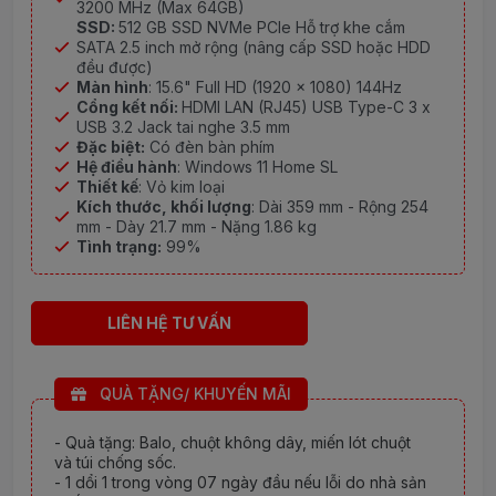
3200 MHz (Max 64GB)
SSD:
512 GB SSD NVMe PCIe Hỗ trợ khe cắm
SATA 2.5 inch mở rộng (nâng cấp SSD hoặc HDD
đều được)
Màn hình
: 15.6" Full HD (1920 x 1080) 144Hz
Cổng kết nối:
HDMI LAN (RJ45) USB Type-C 3 x
USB 3.2 Jack tai nghe 3.5 mm
Đặc biệt:
Có đèn bàn phím
Hệ điều hành
: Windows 11 Home SL
Thiết kế
: Vỏ kim loại
Kích thước, khối lượng
: Dài 359 mm - Rộng 254
mm - Dày 21.7 mm - Nặng 1.86 kg
Tình trạng:
99%
LIÊN HỆ TƯ VẤN
QUÀ TẶNG/ KHUYẾN MÃI
- Quà tặng: Balo, chuột không dây, miến lót chuột
và túi chống sốc.
- 1 dổi 1 trong vòng 07 ngày đầu nếu lỗi do nhà sản