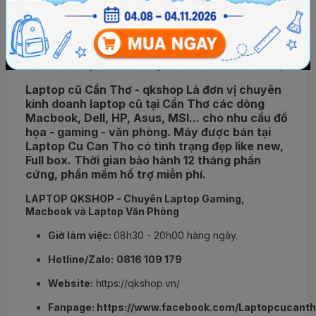
- Vui lòng góp ý cho chúng tôi biết các bạn đã hài
lòng với sự chăm sóc của chúng tôi chưa ạ ?
- Và nếu còn điều gì các bạn chưa hài lòng hãy
nói với chúng tôi để chúng tôi có thể làm tốt hơn ạ!
Laptop cũ Cần Thơ - qkshop Là đơn vị chuyên
kinh doanh laptop cũ tại Cần Thơ các dòng
Macbook, Dell, HP, Asus, MSI... cho nhu cầu đồ
họa - gaming - văn phòng. Máy được bán tại
Laptop Cu Can Tho có tình trạng đẹp like new,
Full box. Thời gian bảo hành 12 tháng phần
cứng, phần mềm hổ trợ miễn phí.
LAPTOP QKSHOP - Chuyên Laptop Gaming,
Macbook và Laptop Văn Phòng
Giờ làm việc:
08h30 - 20h00 hàng ngày.
Hotline/Zalo:
0816 109 179
Website:
https://qkshop.vn/
Fanpage:
https://www.facebook.com/Laptopcucant